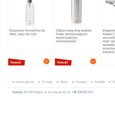
Dyspenser AromaPour do
Odkryj nową linię kubków
Eleganck
oliwy, oleju lub octu.
Pulse zachwycających
butelki 
swoim pięknym
uszczelk
minimalizmem.
niski i p
sprawdza
przecho
lodówce
Strona główna
O firmie
Marki
Produkty
Kontakt
R
Siedziba:
06-100 Pułtusk, ul. Kosciuszki 86, tel.
+48 236 925 472