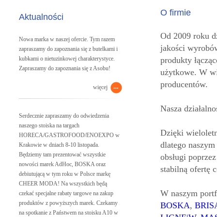
O firmie
Aktualności
Od 2009 roku dz
Nowa marka w naszej ofercie. Tym razem
jakości wyrobów
zapraszamy do zapoznania się z butelkami i
kubkami o nietuzinkowej charakterystyce.
produkty łączą
Zapraszamy do zapoznania się z Asobu!
użytkowe. W wi
producentów.
więcej
Nasza działalno
Serdecznie zapraszamy do odwiedzenia
naszego stoiska na targach
Dzięki wielole
HORECA/GASTROFOOD/ENOEXPO w
dlatego naszym
Krakowie w dniach 8-10 listopada.
Będziemy tam prezentować wszystkie
obsługi poprzez
nowości marek AdHoc, BOSKA oraz
stabilną ofertę 
debiutującą w tym roku w Polsce markę
CHEER MODA! Na wszystkich będą
W naszym portf
czekać specjalne rabaty targowe na zakup
produktów z powyższych marek. Czekamy
BOSKA
,
BRIS
na spotkanie z Państwem na stoisku A10 w