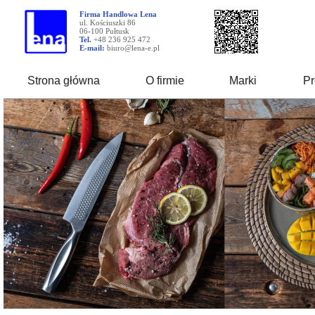
Firma Handlowa Lena
ul. Kościuszki 86
06-100 Pułtusk
Tel.
+48 236 925 472
E-mail:
biuro@lena-e.pl
Strona główna
O firmie
Marki
Pr