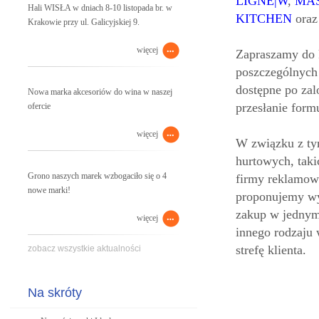
LIGNE|W
,
MA
Hali WISŁA w dniach 8-10 listopada br. w
KITCHEN
ora
Krakowie przy ul. Galicyjskiej 9.
więcej
Zapraszamy do k
poszczególnych 
dostępne po zal
Nowa marka akcesoriów do wina w naszej
przesłanie form
ofercie
więcej
W związku z tym
hurtowych, taki
Grono naszych marek wzbogaciło się o 4
firmy reklamowe
nowe marki!
proponujemy wys
zakup w jednym 
więcej
innego rodzaju 
strefę klienta.
zobacz wszystkie aktualności
Na skróty