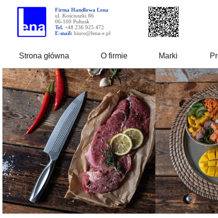
Firma Handlowa Lena
ul. Kościuszki 86
06-100 Pułtusk
Tel.
+48 236 925 472
E-mail:
biuro@lena-e.pl
Strona główna
O firmie
Marki
Pr