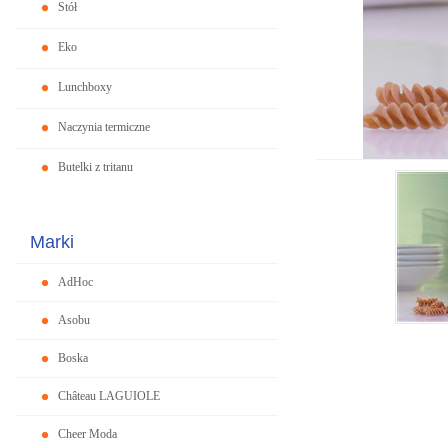
Stół
Eko
Lunchboxy
Naczynia termiczne
Butelki z tritanu
Marki
AdHoc
Asobu
Boska
Château LAGUIOLE
Cheer Moda