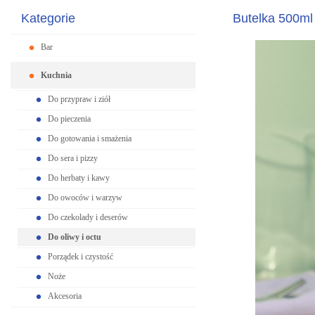
Kategorie
Butelka 500
Bar
Kuchnia
Do przypraw i ziół
Do pieczenia
Do gotowania i smażenia
Do sera i pizzy
Do herbaty i kawy
Do owoców i warzyw
Do czekolady i deserów
Do oliwy i octu
Porządek i czystość
Noże
Akcesoria