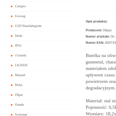
Cuisipro
Grossag
Opis produktu:
GSD Haushaltsgeräte
Producent:
Olipac
Ideale
Numer artykułu:
OL-
Numer EAN:
800733
IPAC
Butelka na oliw
i Genietti
gunmetal, chara
LIGNE|W
materiałem zdo
upływem czasu 
Mastrad
powietrzem oraz
Moha
degradacyjnym
Olipac
Materiał: stal n
Omada
Pojemność: 0,5
Wymiary: 18,2
Swissmar