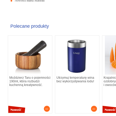
Nowości marki Mastrad
Polecane produkty
Moździerz Taru o pojemności
Utrzymuj temperaturę wina
Krajalni
190ml, która rozbudzi
bez wykorzystywania lodu!
ozdobnyc
kuchenną kreatywność.
i owoców