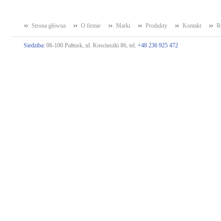
Strona główna
O firmie
Marki
Produkty
Kontakt
R
Siedziba:
06-100 Pułtusk, ul. Kosciuszki 86, tel.
+48 236 925 472