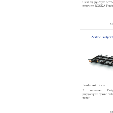
Ciesz się pysznym sero
zestawem BOSKA Fondu
sz
Zestaw Partycle
Producent:
Boska
Z zestawem Party
przygotujesz pyszne racl
minut!
sz