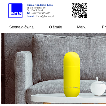
Firma Handlowa Lena
ul. Kościuszki 86
06-100 Pułtusk
Tel.
+48 236 925 472
E-mail:
biuro@lena-e.pl
Strona główna
O firmie
Marki
Pr