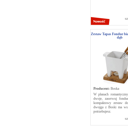
sz
Zestaw Tapas Fondue biał
dąb
Producent:
Boska
W planach romantyczny
dwoje, zaserwuj fondu
kompaktowy zestaw do
dwojga z Boski ma wsz
potrzebujesz.
sz