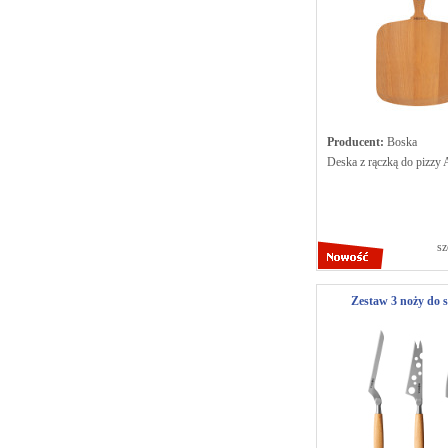
Producent:
Boska
Deska z rączką do pizz
sz
Zestaw 3 noży do 