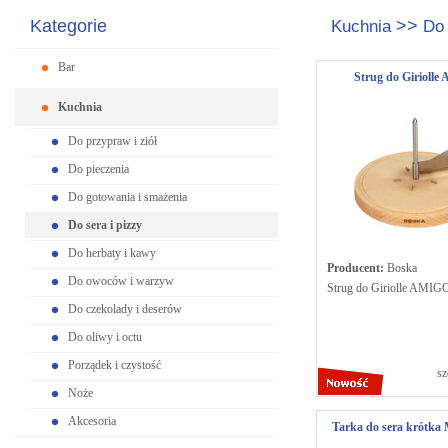
Kategorie
>>
Kuchnia
Do 
Bar
Strug do Girioll
Kuchnia
Do przypraw i ziół
Do pieczenia
Do gotowania i smażenia
Do sera i pizzy
Do herbaty i kawy
Producent:
Boska
Do owoców i warzyw
Strug do Giriolle AMIG
Do czekolady i deserów
Do oliwy i octu
Porządek i czystość
sz
Noże
Akcesoria
Tarka do sera krót