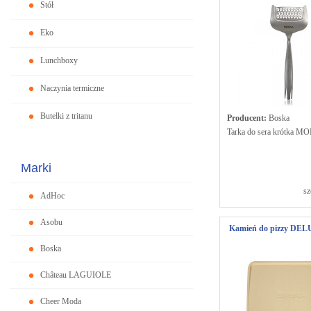
Stół
Eko
Lunchboxy
Naczynia termiczne
Butelki z tritanu
Producent:
Boska
Tarka do sera krótka 
Marki
sz
AdHoc
Asobu
Kamień do pizzy DEL
Boska
Château LAGUIOLE
Cheer Moda