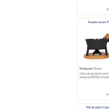
sz
Fondue zestaw 
Producent:
Boska
Ciesz się pysznym sero
zestawem BOSKA Fondu
sz
Nóż do pizzy Cop