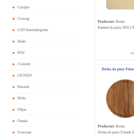
Cuisipro
Grossag
Producent:
Boska
Kamień do pizzy DELU
GSD Haushaltsgeräte
Ideale
IPAC
sz
i Genietti
Deska do pizzy Frie
LIGNE|W
Mastrad
Moha
Olipac
Omada
Producent:
Boska
Swissmar
Deska do pizzy Friends 