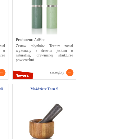
Producent:
AdHoc
tał
Zestaw młynków Textura został
u o
wykonany z drewna jesionu o
rze
naturalnej, drewnianej strukturze
powierzchni.
szczegóły
li
Moździerz Taru S