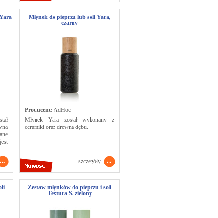
 Yara
Młynek do pieprzu lub soli Yara,
czarny
Producent:
AdHoc
tał
Młynek Yara został wykonany z
wna
ceramiki oraz drewna dębu.
ane
jest
szczegóły
li
Zestaw młynków do pieprzu i soli
Textura S, zielony