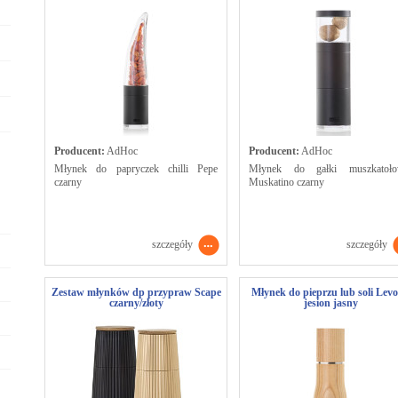
Producent:
AdHoc
Producent:
AdHoc
Młynek do papryczek chilli Pepe
Młynek do gałki muszkatoło
czarny
Muskatino czarny
szczegóły
szczegóły
Zestaw młynków dp przypraw Scape
Młynek do pieprzu lub soli Levo
czarny/złoty
jesion jasny