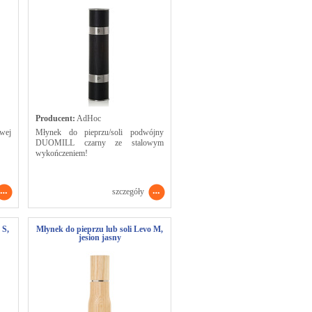
Producent:
AdHoc
wej
Młynek do pieprzu/soli podwójny
DUOMILL czarny ze stalowym
wykończeniem!
szczegóły
 S,
Młynek do pieprzu lub soli Levo M,
jesion jasny