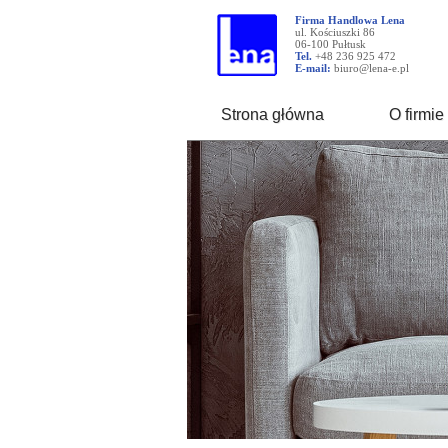
Firma Handlowa Lena
ul. Kościuszki 86
06-100 Pułtusk
Tel.
+48 236 925 472
E-mail:
biuro@lena-e.pl
Strona główna
O firmie