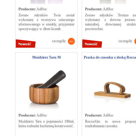
Producent:
AdHoc
Producent:
AdHoc
Zestaw młynków Twin został
Zestaw młynków Textura zos
wykonany z tworzywa sztucznego
wykonany z drewna jesion
uformowanego w smukły, przyjemnie
naturalnej, drewnianej struktu
spoczywający w dłoni kształt.
powierzchni.
szczegóły
szczegóły
Moździerz Taru M
Praska do czosnku z deską Rocca
Producent:
AdHoc
Producent:
AdHoc
Moździerz Taru o pojemności 190ml,
RoccaAlio to nowa propozy
która rozbudzi kuchenną kreatywność.
rozdrabniania czosnku.