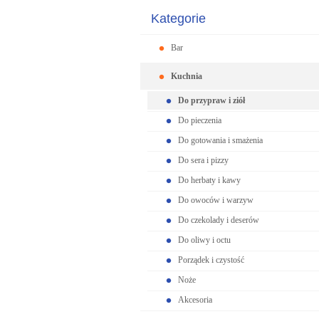
Kategorie
Bar
Kuchnia
Do przypraw i ziół
Do pieczenia
Do gotowania i smażenia
Do sera i pizzy
Do herbaty i kawy
Do owoców i warzyw
Do czekolady i deserów
Do oliwy i octu
Porządek i czystość
Noże
Akcesoria