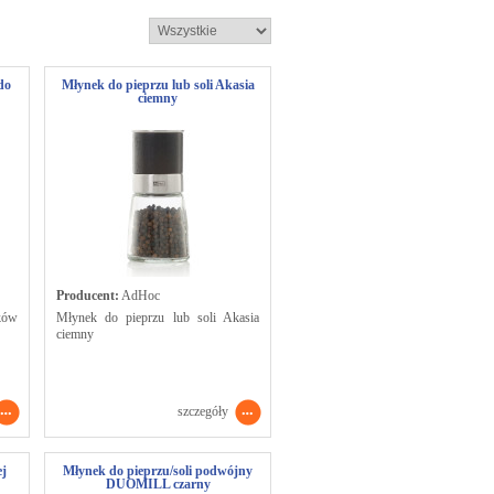
do
Młynek do pieprzu lub soli Akasia
ciemny
Producent:
AdHoc
ków
Młynek do pieprzu lub soli Akasia
ciemny
szczegóły
j
Młynek do pieprzu/soli podwójny
DUOMILL czarny