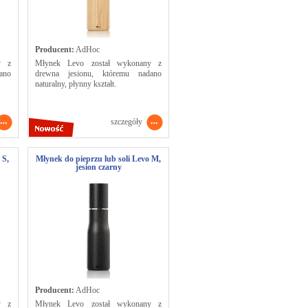
Producent:
AdHoc
y z
Młynek Levo został wykonany z
ano
drewna jesionu, któremu nadano
naturalny, płynny kształt.
szczegóły
 S,
Młynek do pieprzu lub soli Levo M,
jesion czarny
Producent:
AdHoc
y z
Młynek Levo został wykonany z