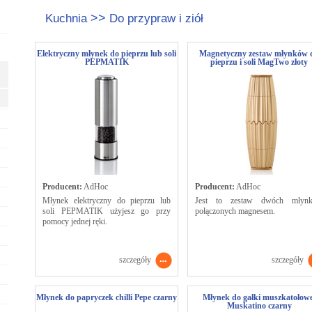
>>
Kuchnia
Do przypraw i ziół
Elektryczny młynek do pieprzu lub soli
Magnetyczny zestaw młynków 
PEPMATIK
pieprzu i soli MagTwo złoty
Producent:
AdHoc
Producent:
AdHoc
Młynek elektryczny do pieprzu lub
Jest to zestaw dwóch młyn
soli PEPMATIK użyjesz go przy
połączonych magnesem.
pomocy jednej ręki.
szczegóły
szczegóły
Młynek do papryczek chilli Pepe czarny
Młynek do gałki muszkatołowe
Muskatino czarny