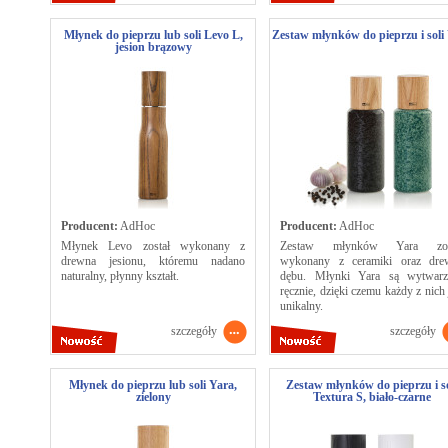
Młynek do pieprzu lub soli Levo L,
Zestaw młynków do pieprzu i soli
jesion brązowy
Producent:
AdHoc
Producent:
AdHoc
Młynek Levo został wykonany z
Zestaw młynków Yara zos
drewna jesionu, któremu nadano
wykonany z ceramiki oraz dre
naturalny, płynny kształt.
dębu. Młynki Yara są wytwarz
ręcznie, dzięki czemu każdy z nich 
unikalny.
szczegóły
szczegóły
Młynek do pieprzu lub soli Yara,
Zestaw młynków do pieprzu i so
zielony
Textura S, biało-czarne