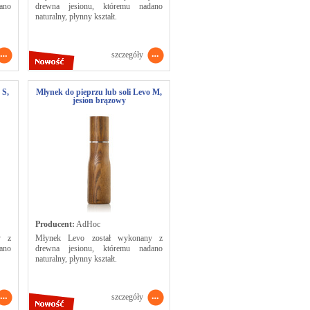
ano
drewna jesionu, któremu nadano
naturalny, płynny kształt.
szczegóły
 S,
Młynek do pieprzu lub soli Levo M,
jesion brązowy
Producent:
AdHoc
y z
Młynek Levo został wykonany z
ano
drewna jesionu, któremu nadano
naturalny, płynny kształt.
szczegóły