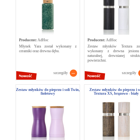
Producent:
AdHoc
Producent:
AdHoc
Młynek Yara został wykonany z
Zestaw młynków Textura zos
ceramiki oraz drewna dębu.
wykonany z drewna jesion
naturalnej, drewnianej struktu
powierzchni.
szczegóły
szczegóły
Zestaw młynków do pieprzu i soli Twin,
Zestaw młynków do pieprzu i so
fioletowy
Textura XS, brązowo - biały