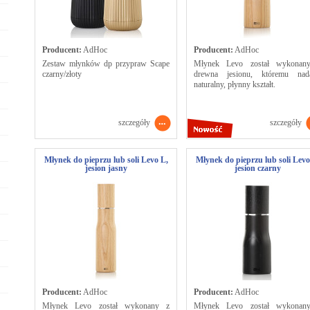
Producent:
AdHoc
Producent:
AdHoc
Zestaw młynków dp przypraw Scape
Młynek Levo został wykonan
czarny/złoty
drewna jesionu, któremu nad
naturalny, płynny kształt.
szczegóły
szczegóły
Młynek do pieprzu lub soli Levo L,
Młynek do pieprzu lub soli Levo
jesion jasny
jesion czarny
Producent:
AdHoc
Producent:
AdHoc
Młynek Levo został wykonany z
Młynek Levo został wykonan