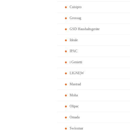
Cuisipro
Grossag
GSD Haushaltsgeräte
Ideale
IPAC
i Genietti
LIGNE|W
Mastrad
Moha
Olipac
Omada
Swissmar