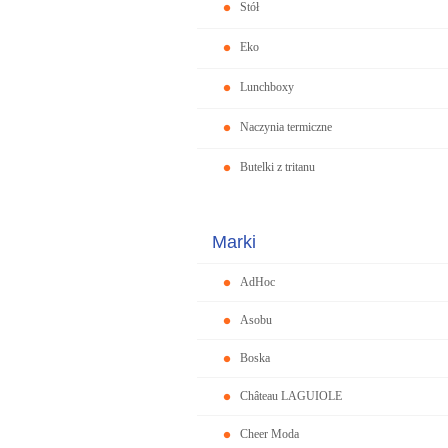
Stół
Eko
Lunchboxy
Naczynia termiczne
Butelki z tritanu
Marki
AdHoc
Asobu
Boska
Château LAGUIOLE
Cheer Moda