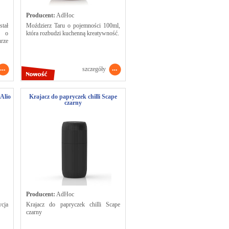
Producent:
AdHoc
tał
Moździerz Taru o pojemności 100ml,
u o
która rozbudzi kuchenną kreatywność.
rze
szczegóły
Alio
Krajacz do papryczek chilli Scape
czarny
Producent:
AdHoc
cja
Krajacz do papryczek chilli Scape
czarny